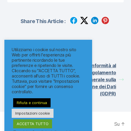
Share This Article :
Updated on 10/09/2025
Utilizziamo i cookie sul nostro sito
Web per offrirti l'esperienza più
pertinente ricordando le tue
Conformità al
Conformità al
preferenze e ripetendo le visite.
Cliccando su "ACCETTA TUTTO",
Regolamento
Regolamento
acconsenti all'uso di TUTTI i cookie.
Generale sulla
Generale sulla
Tuttavia, puoi visitare "Impostazioni
Protezione dei Dati
Protezione dei Dati
cookie" per fornire un consenso
controllato.
(GDPR)
(GDPR)
Rifiuta e continua
Impostazioni cookie
© 2026
ReklamaPro
Su
↑
ACCETTA TUTTO