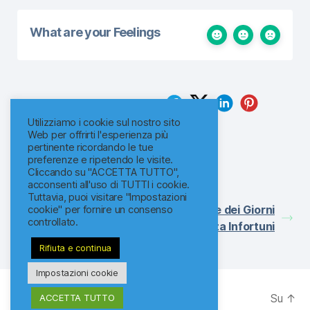
What are your Feelings
Share This Article :
Utilizziamo i cookie sul nostro sito
Web per offrirti l'esperienza più
pertinente ricordando le tue
preferenze e ripetendo le visite.
Updated on 21/02/2025
Cliccando su "ACCETTA TUTTO",
acconsenti all'uso di TUTTI i cookie.
Tuttavia, puoi visitare "Impostazioni
Raggruppamento di
Contatore dei Giorni
cookie" per fornire un consenso
controllato.
Schermi
senza Infortuni
Rifiuta e continua
Impostazioni cookie
© 2026
ReklamaPro
Su
↑
ACCETTA TUTTO