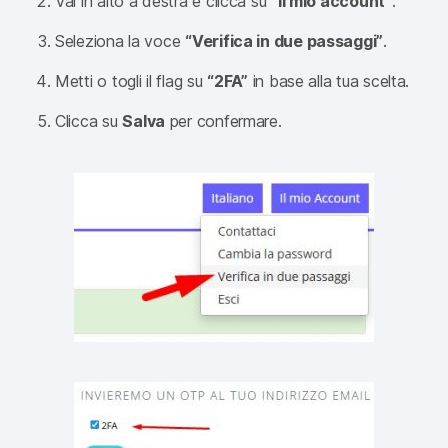
Vai in alto a destra e clicca su
“Il mio account”
.
Seleziona la voce
“Verifica in due passaggi”
.
Metti o togli il flag su
“2FA”
in base alla tua scelta.
Clicca su
Salva
per confermare.